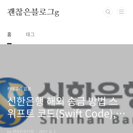
본문 바로가기
괜찮은블로그g
홈
태그
카테고리 없음
신한은행 해외 송금 방법 스
위프트 코드(Swift Code),
영문 주소
by 괜찮은주인장
2022. 6. 2.