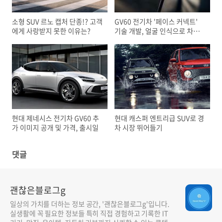
소형 SUV 르노 캡처 단종!? 고객
GV60 전기차 '페이스 커넥트'
에게 사랑받지 못한 이유는?
기술 개발, 얼굴 인식으로 차량
제어 가능?
현대 제네시스 전기차 GV60 추
현대 캐스퍼 엔트리급 SUV로 경
가 이미지 공개 및 가격, 출시일
차 시장 뛰어들기
댓글
괜찮은블로그g
일상의 가치를 더하는 정보 공간, '괜찮은블로그g'입니다.
실생활에 꼭 필요한 정보들 특히 직접 경험하고 기록한 IT