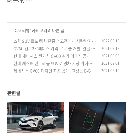
러 볼까? ^^
'
Car 리뷰
' 카테고리의 다른 글
소형 SUV 르노 캡처 단종!? 고객에게 사랑받지
2022.03.13
못한 이유는?
GV60 전기차 '페이스 커넥트' 기술 개발, 얼굴 인
2021.09.18
(0)
식으로 차량 제어 가능?
현대 제네시스 전기차 GV60 추가 이미지 공개 및
2021.09.05
(12)
가격, 출시일
현대 캐스퍼 엔트리급 SUV로 경차 시장 뛰어들기
2021.09.01
(0)
제네시스 GV60 디자인 최초 공개, 고성능 E-GM
2021.08.19
(0)
P 기반 전기차
(0)
관련글