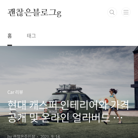
본문 바로가기
괜찮은블로그g
홈
태그
Car 리뷰
현대 캐스퍼 인테리어와 가격
공개 및 온라인 얼리버드 예
약 시작!
by 괜찮은주인장
2021. 9. 14.