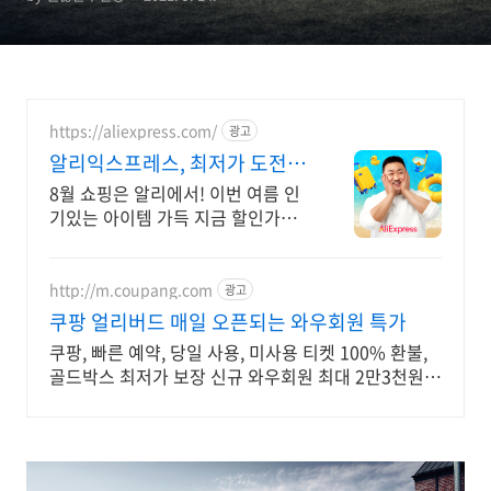
https://aliexpress.com/
광고
알리익스프레스, 최저가 도전 오
늘의특가 지금 확인해보세요
8월 쇼핑은 알리에서! 이번 여름 인
기있는 아이템 가득 지금 할인가로
구매하러가요 쏟아지는 혜택, 알리
익스프레스
http://m.coupang.com
광고
쿠팡 얼리버드 매일 오픈되는 와우회원 특가
쿠팡, 빠른 예약, 당일 사용, 미사용 티켓 100% 환불,
골드박스 최저가 보장 신규 와우회원 최대 2만3천원
쿠폰팩+5% 추가적립 혜택! 여행도 이제 쿠팡에서!