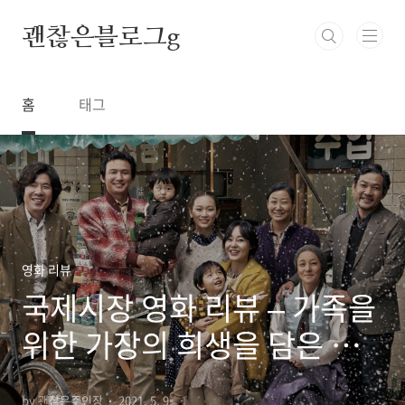
본문 바로가기
괜찮은블로그g
홈
태그
영화 리뷰
국제시장 영화 리뷰 – 가족을
위한 가장의 희생을 담은 영
화
by 괜찮은주인장
2021. 5. 9.