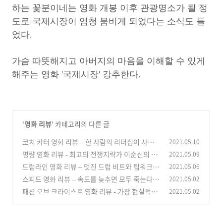
하는 꽃분이네는 영화 개봉 이후 관광명소가 될 정
도로 국제시장이 엄청 붐비게 되었다는 소식도 들
었다.
가슴 따뜻해지고 아버지의 마음을 이해할 수 있게
해주는 영화 '국제시장' 강추한다.
'
영화 리뷰
' 카테고리의 다른 글
코치 카터 영화 리뷰 – 한 사람의 리더십이 사람
2021.05.10
을 변화시킨다
명량 영화 리뷰 - 최고의 전쟁지략가 이순신의 명
2021.05.09
(0)
량대첩
드럼라인 영화 리뷰 – 멋진 드럼 비트와 팀워크의
2021.05.06
(0)
중요성
스피드 영화 리뷰 – 속도를 늦추면 모두 죽는다!
2021.05.02
(0)
패션 오브 크라이스트 영화 리뷰 - 가장 현실적인
2021.05.02
(0)
십자가 사건
(0)