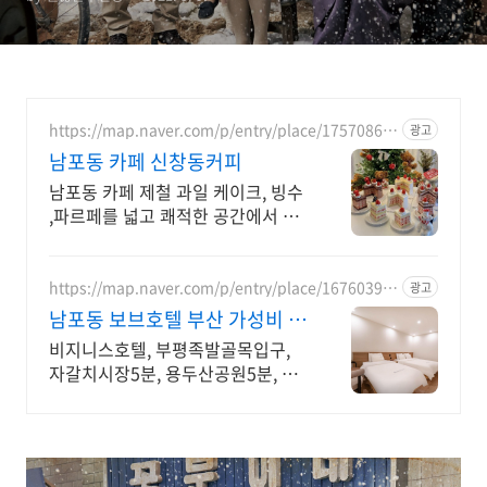
https://map.naver.com/p/entry/place/17570866
광고
00
남포동 카페 신창동커피
남포동 카페 제철 과일 케이크, 빙수
,파르페를 넓고 쾌적한 공간에서 즐
기세요
https://map.naver.com/p/entry/place/16760397
광고
19
남포동 보브호텔 부산 가성비 숙
소는 여기!
비지니스호텔, 부평족발골목입구,
자갈치시장5분, 용두산공원5분, 남
포동 가성비호텔