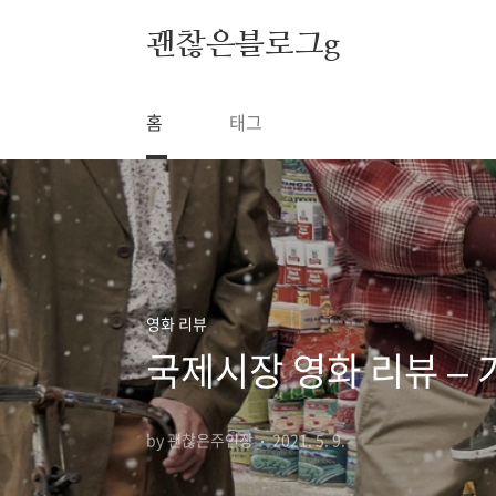
본문 바로가기
괜찮은블로그g
홈
태그
영화 리뷰
국제시장 영화 리뷰 –
by 괜찮은주인장
2021. 5. 9.