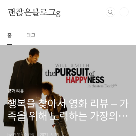
본문 바로가기
괜찮은블로그g
홈
태그
영화 리뷰
행복을 찾아서 영화 리뷰 – 가
족을 위해 노력하는 가장의
도전
by 괜찮은주인장
2021. 5. 15.