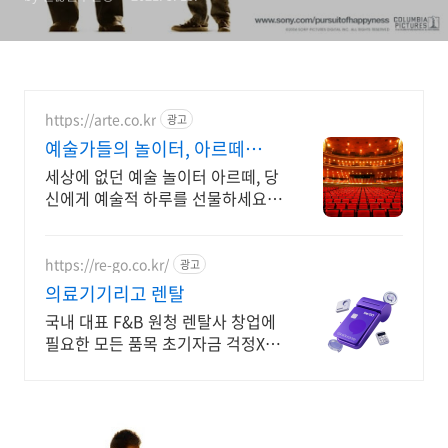
https://arte.co.kr
광고
예술가들의 놀이터, 아르떼
arte.co.kr
세상에 없던 예술 놀이터 아르떼, 당
신에게 예술적 하루를 선물하세요
클래식과 미술, 연극과 영화와 문학
까지 누구나 칼럼니스트가 될 수 있
습니다.
https://re-go.co.kr/
광고
의료기기리고 렌탈
국내 대표 F&B 원청 렌탈사 창업에
필요한 모든 품목 초기자금 걱정X
개업 확장 체계적인 렌탈 운영부터
금융 지원까지 한번에 렌탈 자금 조
달 및 렌탈 전환 컨설팅