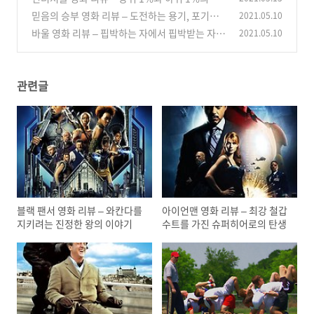
막힌 동거
믿음의 승부 영화 리뷰 – 도전하는 용기, 포기란
2021.05.10
(0)
없다!
바울 영화 리뷰 – 핍박하는 자에서 핍박받는 자가
2021.05.10
(2)
된 그의 인생
(0)
관련글
블랙 팬서 영화 리뷰 – 와칸다를
아이언맨 영화 리뷰 – 최강 철갑
지키려는 진정한 왕의 이야기
수트를 가진 슈퍼히어로의 탄생