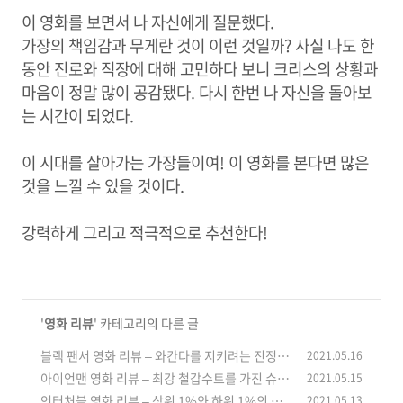
이 영화를 보면서 나 자신에게 질문했다.
가장의 책임감과 무게란 것이 이런 것일까? 사실 나도 한
동안 진로와 직장에 대해 고민하다 보니 크리스의 상황과
마음이 정말 많이 공감됐다. 다시 한번 나 자신을 돌아보
는 시간이 되었다.
이 시대를 살아가는 가장들이여! 이 영화를 본다면 많은
것을 느낄 수 있을 것이다.
강력하게 그리고 적극적으로 추천한다!
'
영화 리뷰
' 카테고리의 다른 글
블랙 팬서 영화 리뷰 – 와칸다를 지키려는 진정한
2021.05.16
왕의 이야기
아이언맨 영화 리뷰 – 최강 철갑수트를 가진 슈퍼
2021.05.15
(1)
히어로의 탄생
언터처블 영화 리뷰 – 상위 1%와 하위 1%의 기
2021.05.13
(0)