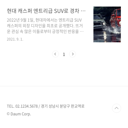
퍼는 현대차에서 처음으로 선보이는 엔트리 SUV
다. 사회 초년생이나 세컨드카로 굉장히 유용하
현대 캐스퍼 엔트리급 SUV로 경차 시장 뛰어들기
게 사용할 수 있는 차량이라고 할 수 있다. 용도에
2022년 9월 1일, 현대차에서는 엔트리급 SUV
따라 실내 공간 조절이 가능한 시트가 눈에 들어
캐스퍼의 외장 디자인을 최초로 공개했다. 뜨거
온다. 아무래도 기아의 레이가 차박이 가능하기
운 관심 속 많은 이들로부터 긍정적인 반응을 얻
에 경쟁을 위해 더 신경을 쓴 부분이 보인다. 센터
고 있다. 캐스퍼에 대한 관심이 높다. 사회초년생
콘솔을 없애고 기어 노브를 대시보드에 탑재했
2021. 9. 1.
들이 좋아할 만한 귀여운 디자인, 아직 내부는 공
다. 벤치형 시트 적용으로 운전석과 조수석 사이
개되지 않았지만 기대해 볼만하다. 인터넷 커뮤
를 자유롭게 이동할 수 있다. 경차지만 첨단 운전
니티와 각종 게시판의 게시글, 댓글이 달린 수만
1
자 보조 시스템, 앞좌석 센터 사이드 ..
봐도 그 인기가 얼마나 대단한지 알 수 있다. 현대
차에서 내놓았던 경차 아토즈가 단종된 뒤 경차
는 모두 기아차에서만 생산했다. 아무래도 경차
판매량이 꾸준하게 나오다 보니 현대차도 그냥
있을 수만은 없었던 것 같다. 이번 캐스퍼 출시 소
식은 굉장히 반가운 소식이라고 할 수 있다. 지난
7월에 더 2022 레이를 구매하여 타고 다니는 나
로서는 아주 쪼끔 흔들리기도 했다. 내부 디..
TEL. 02.1234.5678 / 경기 성남시 분당구 판교역로
© Daum Corp.