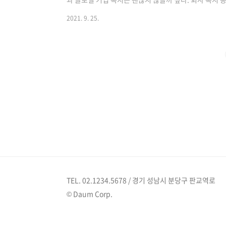
업만의 고유 복지도 있지 않을까? 사실 대기업에 다니는
2021. 9. 25.
해서는 늘 궁금증만 가지고 있었다. 그런데 최근에 읽었
표 이익 달성 선물 증정식이 눈에 들어왔다. 내가 생각
회사는 이런 곳이 아닐까? 5년 동안 목표를 달성하면 
산하 '팡다지우지앙제철회사'의 명절 ..
TEL. 02.1234.5678 / 경기 성남시 분당구 판교역로
© Daum Corp.